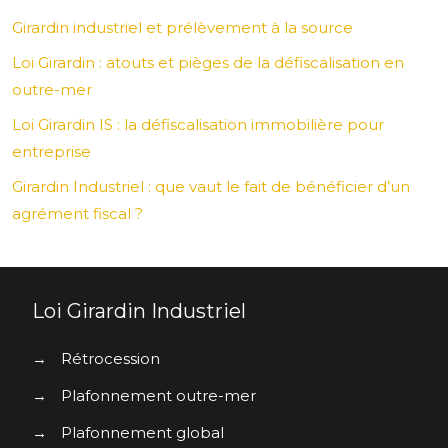
Girardin industriel et prélèvement à la source
Loi Girardin : atouts et pièges de la défiscalisation en
outre-mer
Loi Girardin IS : la défiscalisation immobilière pour
entreprise
Girardin Industriel : que vaut le fait de bénéficier d’un
agrément fiscal ?
Loi Girardin Industriel
→
Rétrocession
→
Plafonnement outre-mer
→
Plafonnement global